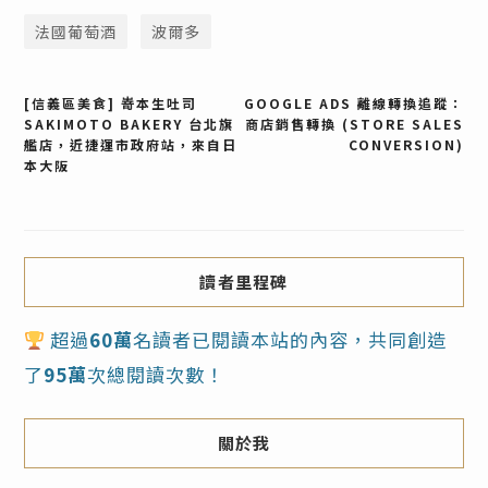
法國葡萄酒
波爾多
文
[信義區美食] 嵜本生吐司
GOOGLE ADS 離線轉換追蹤：
SAKIMOTO BAKERY 台北旗
商店銷售轉換 (STORE SALES
艦店，近捷運市政府站，來自日
CONVERSION)
章
本大阪
導
覽
讀者里程碑
超過
60萬
名讀者已閱讀本站的內容，共同創造
了
95萬
次總閱讀次數！
關於我