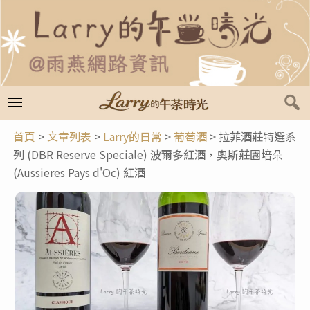
跳
至
主
要
內
容
首頁
>
文章列表
>
Larry的日常
>
葡萄酒
>
拉菲酒莊特選系
列 (DBR Reserve Speciale) 波爾多紅酒，奧斯莊園培朵
(Aussieres Pays d'Oc) 紅酒