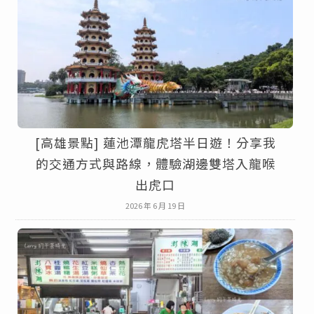
[高雄景點] 蓮池潭龍虎塔半日遊！分享我
的交通方式與路線，體驗湖邊雙塔入龍喉
出虎口
2026 年 6 月 19 日