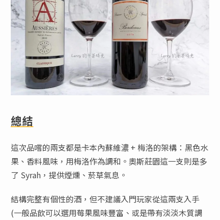
總結
這次品嚐的兩支都是卡本內蘇維濃 + 梅洛的架構：黑色水
果、香料風味，用梅洛作為調和。奧斯莊園這一支則是多
了 Syrah，提供煙燻、菸草氣息。
結構完整有個性的酒，但不建議入門玩家從這兩支入手
(一般品飲可以選用莓果風味豐富、或是帶有淡淡木質調