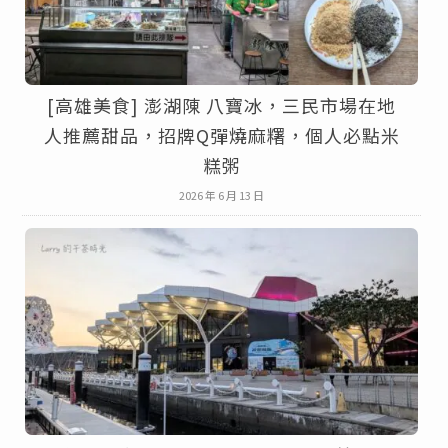
[高雄美食] 澎湖陳 八寶冰，三民市場在地
人推薦甜品，招牌Q彈燒麻糬，個人必點米
糕粥
2026 年 6 月 13 日