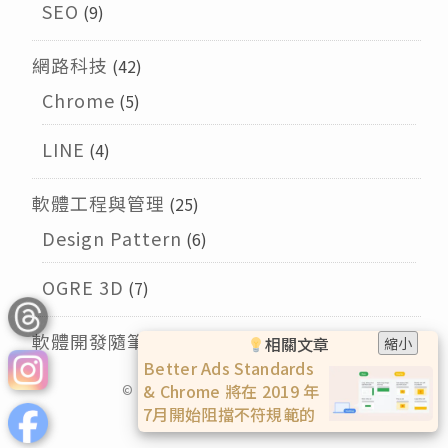
SEO
(9)
網路科技
(42)
Chrome
(5)
LINE
(4)
軟體工程與管理
(25)
Design Pattern
(6)
OGRE 3D
(7)
軟體開發隨筆
(9)
相關文章
縮小
Better Ads Standards
& Chrome 將在 2019 年
© 2026
Larry的午茶時光
版權所有
7月開始阻擋不符規範的
廣告