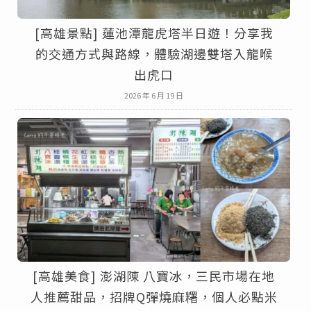
[高雄景點] 蓮池潭龍虎塔半日遊！分享我
的交通方式與路線，體驗湖邊雙塔入龍喉
出虎口
2026 年 6 月 19 日
[高雄美食] 澎湖陳 八寶冰，三民市場在地
人推薦甜品，招牌Q彈燒麻糬，個人必點米