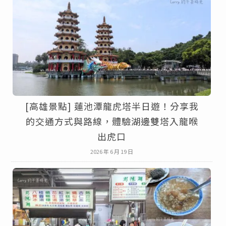
[高雄景點] 蓮池潭龍虎塔半日遊！分享我
的交通方式與路線，體驗湖邊雙塔入龍喉
出虎口
2026 年 6 月 19 日