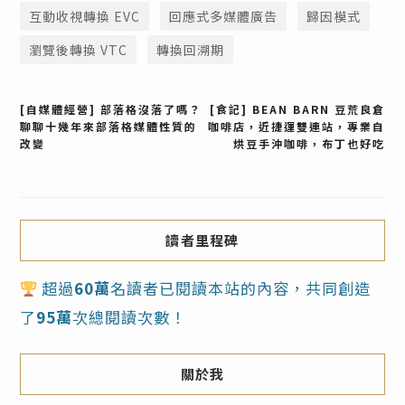
互動收視轉換 EVC
回應式多媒體廣告
歸因模式
瀏覽後轉換 VTC
轉換回溯期
文
[自媒體經營] 部落格沒落了嗎？
[食記] BEAN BARN 豆荒良倉
聊聊十幾年來部落格媒體性質的
咖啡店，近捷運雙連站，專業自
改變
烘豆手沖咖啡，布丁也好吃
章
導
覽
讀者里程碑
超過
60萬
名讀者已閱讀本站的內容，共同創造
了
95萬
次總閱讀次數！
關於我