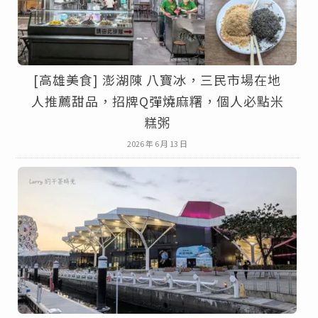
[高雄美食] 澎湖陳 八寶冰，三民市場在地
人推薦甜品，招牌Q彈燒麻糬，個人必點米
糕粥
2026 年 6 月 13 日