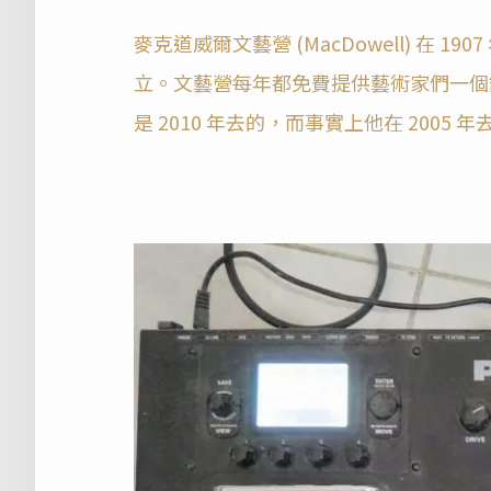
麥克道威爾文藝營 (MacDowell) 在 1907 
立。文藝營每年都免費提供藝術家們一個
是 2010 年去的，而事實上他在 2005