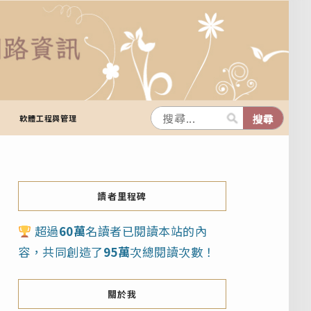
軟體工程與管理
讀者里程碑
超過
60萬
名讀者已閱讀本站的內
容，共同創造了
95萬
次總閱讀次數！
關於我