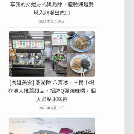
享我的交通方式與路線，體驗湖邊雙
塔入龍喉出虎口
2026 年 6 月 19 日
[高雄美食] 澎湖陳 八寶冰，三民市場
在地人推薦甜品，招牌Q彈燒麻糬，個
人必點米糕粥
2026 年 6 月 13 日