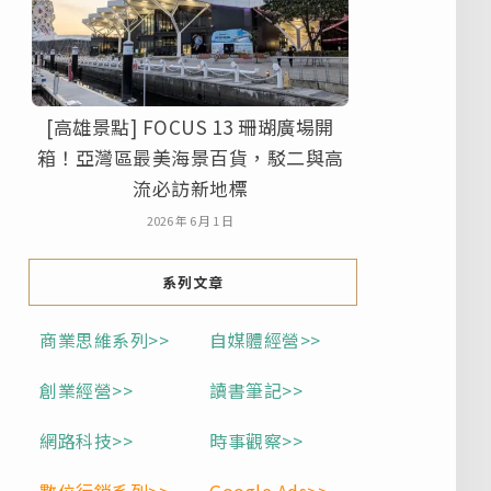
[高雄景點] FOCUS 13 珊瑚廣場開
箱！亞灣區最美海景百貨，駁二與高
流必訪新地標
2026 年 6 月 1 日
系列文章
商業思維系列>>
自媒體經營>>
創業經營>>
讀書筆記>>
網路科技>>
時事觀察>>