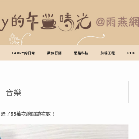
LARRY的日常
數位行銷
網路科技
前端工程
PHP
音樂
創造了
95萬
次總閱讀次數！