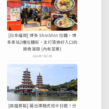
[日本福岡] 博多 ShinShin 拉麵，博
多車站2樓拉麵街，主打清爽好入口的
豚骨湯頭 (內有菜單)
2026 年 7 月 3 日
[高雄景點] 蓮池潭龍虎塔半日遊！分