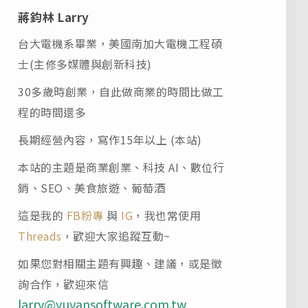
蔣鈞林 Larry
台大電機系畢業，美國南加大電機工程碩
士(主修多媒體與創新科技)
30多歲時創業，自此做商業的時間比做工
程的時間還多
長期經營內容，寫作15年以上 (本站)
本站的主題是商業創業、科技 AI、數位行
銷、SEO、美食旅遊、葡萄酒
這是我的
FB粉專
與
IG
，我也常使用
Threads
，歡迎大家追蹤互動~
如果您對相關主題有興趣、建議，或是徵
詢合作，歡迎來信
larry@yuyansoftware.com.tw