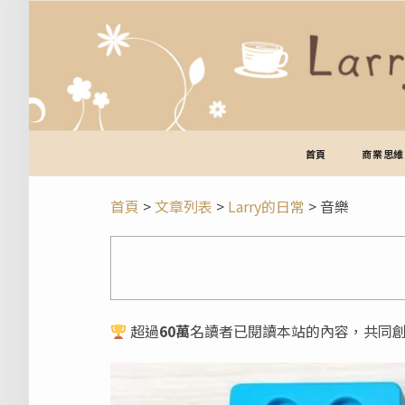
跳
至
主
要
內
容
首頁
商業思維
首頁
>
文章列表
>
Larry的日常
>
音樂
超過
60萬
名讀者已閱讀本站的內容，共同