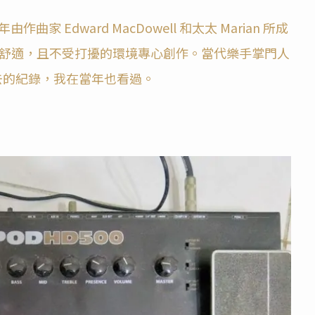
年由作曲家 Edward MacDowell 和太太 Marian 所成
舒適，且不受打擾的環境專心創作。當代樂手掌門人
 年去的紀錄，我在當年也看過。