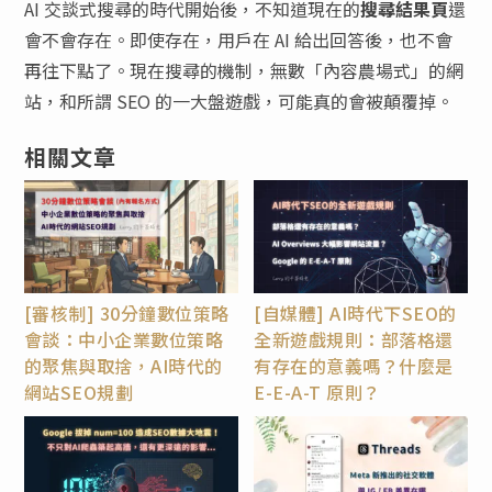
AI 交談式搜尋的時代開始後，不知道現在的
搜尋結果頁
還
會不會存在。即使存在，用戶在 AI 給出回答後，也不會
再往下點了。現在搜尋的機制，無數「內容農場式」的網
站，和所謂 SEO 的一大盤遊戲，可能真的會被顛覆掉。
相關文章
[審核制] 30分鐘數位策略
[自媒體] AI時代下SEO的
會談：中小企業數位策略
全新遊戲規則：部落格還
的聚焦與取捨，AI時代的
有存在的意義嗎？什麼是
網站SEO規劃
E-E-A-T 原則？