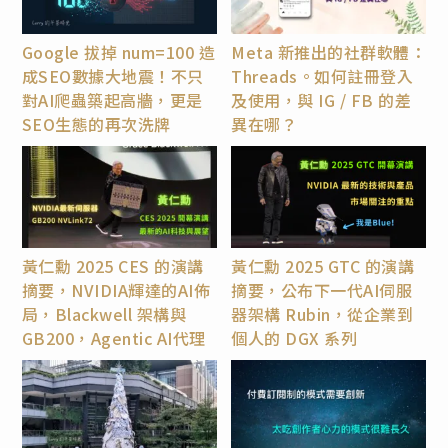
Google 拔掉 num=100 造
Meta 新推出的社群軟體：
成SEO數據大地震！不只
Threads。如何註冊登入
對AI爬蟲築起高牆，更是
及使用，與 IG / FB 的差
SEO生態的再次洗牌
異在哪？
黃仁勳 2025 CES 的演講
黃仁勳 2025 GTC 的演講
摘要，NVIDIA輝達的AI佈
摘要，公布下一代AI伺服
局，Blackwell 架構與
器架構 Rubin，從企業到
GB200，Agentic AI代理
個人的 DGX 系列