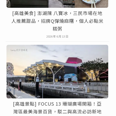
[高雄美食] 澎湖陳 八寶冰，三民市場在地
人推薦甜品，招牌Q彈燒麻糬，個人必點米
糕粥
2026 年 6 月 13 日
[高雄景點] FOCUS 13 珊瑚廣場開箱！亞
灣區最美海景百貨，駁二與高流必訪新地