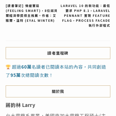
文
[讀書筆記] 情緒賽局
LARAVEL 10 的新功能：最低
(FEELING SMART)，8位諾貝
要求 PHP 8.1，LARAVEL
爾經濟學獎得主推薦。作者：艾
PENNANT 實現 FEATURE
章
雅爾·溫特 (EYAL WINTER)
FLAG，PROCESS FACADE
執行外部程式
導
覽
讀者里程碑
超過
60萬
名讀者已閱讀本站的內容，共同創造
了
95萬
次總閱讀次數！
關於我
蔣鈞林 Larry
台大電機系畢業，美國南加大電機工程碩士(主