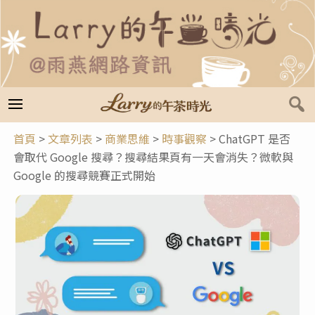
跳
至
主
要
內
容
首頁
>
文章列表
>
商業思維
>
時事觀察
>
ChatGPT 是否
會取代 Google 搜尋？搜尋結果頁有一天會消失？微軟與
Google 的搜尋競賽正式開始