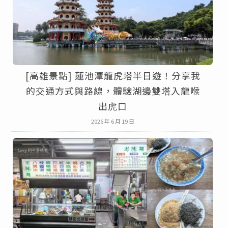
[高雄景點] 蓮池潭龍虎塔半日遊！分享我
的交通方式與路線，體驗湖邊雙塔入龍喉
出虎口
2026 年 6 月 19 日