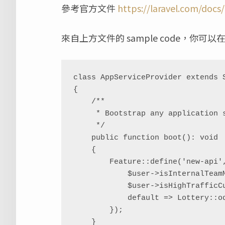
參考官方文件
https://laravel.com/docs
來自上方文件的 sample code，你可以
class AppServiceProvider extends S
{

    /**

     * Bootstrap any application services.

     */

    public function boot(): void

    {

        Feature::define('new-api', fn(User $user) => match (true) {

            $user->isInternalTeamMember() => true,

            $user->isHighTrafficCustomer() => false,

            default => Lottery::odds(1 / 100),

        });

    }
