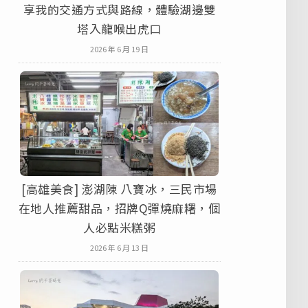
享我的交通方式與路線，體驗湖邊雙
塔入龍喉出虎口
2026 年 6 月 19 日
[高雄美食] 澎湖陳 八寶冰，三民市場
在地人推薦甜品，招牌Q彈燒麻糬，個
人必點米糕粥
2026 年 6 月 13 日