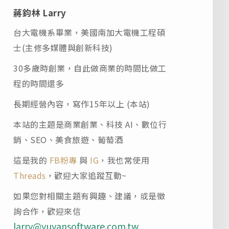
蔣鈞林 Larry
台大電機系畢業，美國南加大電機工程碩
士(主修多媒體與創新科技)
30多歲時創業，自此做商業的時間比做工
程的時間還多
長期經營內容，寫作15年以上 (本站)
本站的主題是商業創業、科技 AI、數位行
銷、SEO、美食旅遊、葡萄酒
這是我的
FB粉專
與
IG
，我也常使用
Threads
，歡迎大家追蹤互動~
如果您對相關主題有興趣、建議，或是徵
詢合作，歡迎來信
larry@yuyansoftware.com.tw