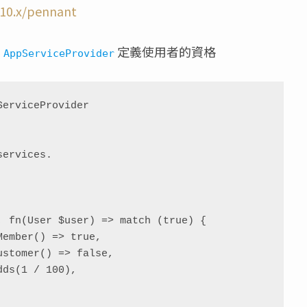
/10.x/pennant
在
定義使用者的資格
AppServiceProvider
erviceProvider
