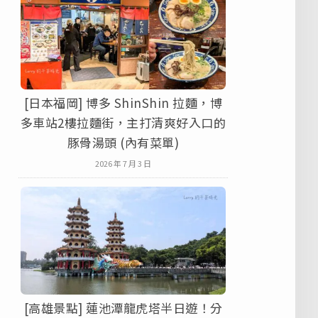
[日本福岡] 博多 ShinShin 拉麵，博
多車站2樓拉麵街，主打清爽好入口的
豚骨湯頭 (內有菜單)
2026 年 7 月 3 日
[高雄景點] 蓮池潭龍虎塔半日遊！分