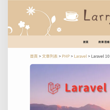
跳
至
主
要
內
容
首頁
商業思維
首頁
>
文章列表
>
PHP
>
Laravel
>
Laravel 