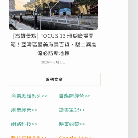
[高雄景點] FOCUS 13 珊瑚廣場開
箱！亞灣區最美海景百貨，駁二與高
流必訪新地標
2026 年 6 月 1 日
系列文章
商業思維系列>>
自媒體經營>>
創業經營>>
讀書筆記>>
網路科技>>
時事觀察>>