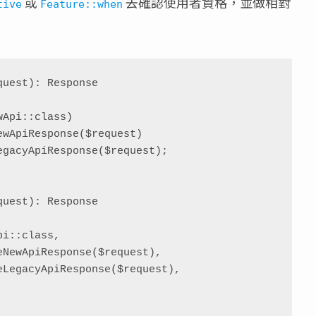
或
去確認使用者資格，並做相對
tive
Feature::when
uest): Response

uest): Response
