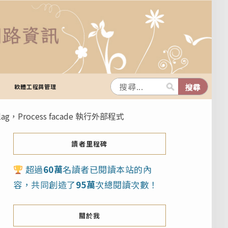
軟體工程與管理
 flag，Process facade 執行外部程式
讀者里程碑
超過
60萬
名讀者已閱讀本站的內
容，共同創造了
95萬
次總閱讀次數！
關於我