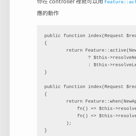
你在 controller 裡就可以用
Feature::ac
應的動作
public function index(Request $req
{

        return Feature::active(NewApi::class)

                ? $this->resolveNewApiResponse($request)

                : $this->resolveLegacyApiResponse($request);

}

public function index(Request $req
{

        return Feature::when(NewApi::class,

            fn() => $this->resolveNewApiResponse($request),

            fn() => $this->resolveLegacyApiResponse($request),

        );
