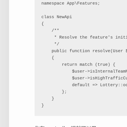
namespace App\Features;

class NewApi

{

    /**

     * Resolve the feature's initial value.

     */

    public function resolve(User $user): mixed

    {

        return match (true) {

            $user->isInternalTeamMember() => true,

            $user->isHighTrafficCustomer() => false,

            default => Lottery::odds(1 / 100),

        };

    }
