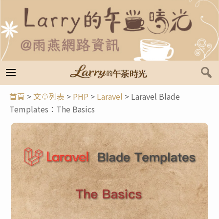
跳
至
主
要
內
容
首頁
>
文章列表
>
PHP
>
Laravel
>
Laravel Blade
Templates：The Basics