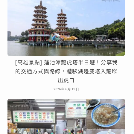
[高雄景點] 蓮池潭龍虎塔半日遊！分享我
的交通方式與路線，體驗湖邊雙塔入龍喉
出虎口
2026 年 6 月 19 日