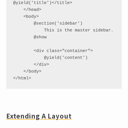
@yield('title')</title>

    </head>

    <body>

        @section('sidebar')

            This is the master sidebar.

        @show

        <div class="container">

            @yield('content')

        </div>

    </body>

</html>
Extending A Layout