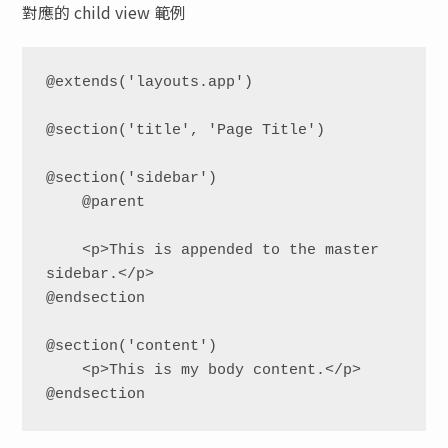
對應的 child view 範例
@extends('layouts.app')

@section('title', 'Page Title')

@section('sidebar')

    @parent

    <p>This is appended to the master 
sidebar.</p>

@endsection

@section('content')

    <p>This is my body content.</p>

@endsection