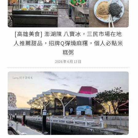
[高雄美食] 澎湖陳 八寶冰，三民市場在地
人推薦甜品，招牌Q彈燒麻糬，個人必點米
糕粥
2026 年 6 月 13 日