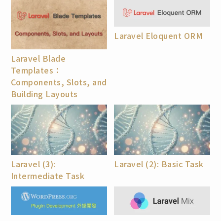
Laravel Eloquent ORM
Laravel Blade
Templates：
Components, Slots, and
Building Layouts
Laravel (3):
Laravel (2): Basic Task
Intermediate Task