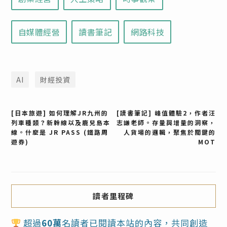
自媒體經營
讀書筆記
網路科技
AI
財經投資
文
[日本旅遊] 如何理解JR九州的
[讀書筆記] 峰值體驗2，作者汪
列車種類？新幹線以及鹿兒島本
志謙老師。存量與增量的洞察，
線。什麼是 JR PASS (鐵路周
人貨場的邏輯，聚焦於關鍵的
章
遊券)
MOT
導
覽
讀者里程碑
超過
60萬
名讀者已閱讀本站的內容，共同創造