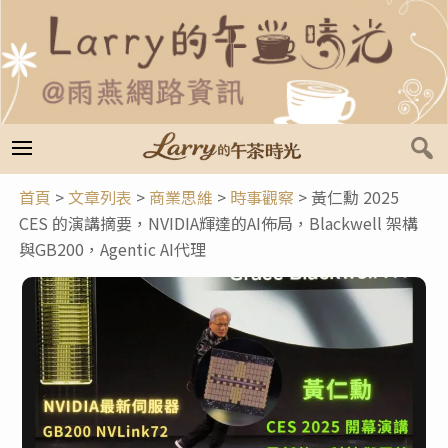
跳
至
主
要
內
容
首頁
>
文章列表
>
商業思維
>
時事觀察
>
黃仁勳 2025
CES 的演講摘要，NVIDIA輝達的AI佈局，Blackwell 架構
與GB200，Agentic AI代理