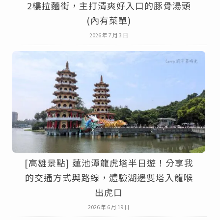
2樓拉麵街，主打清爽好入口的豚骨湯頭
(內有菜單)
2026 年 7 月 3 日
[高雄景點] 蓮池潭龍虎塔半日遊！分享我
的交通方式與路線，體驗湖邊雙塔入龍喉
出虎口
2026 年 6 月 19 日