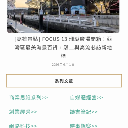
[高雄景點] FOCUS 13 珊瑚廣場開箱！亞
灣區最美海景百貨，駁二與高流必訪新地
標
2026 年 6 月 1 日
系列文章
商業思維系列>>
自媒體經營>>
創業經營>>
讀書筆記>>
網路科技>>
時事觀察>>