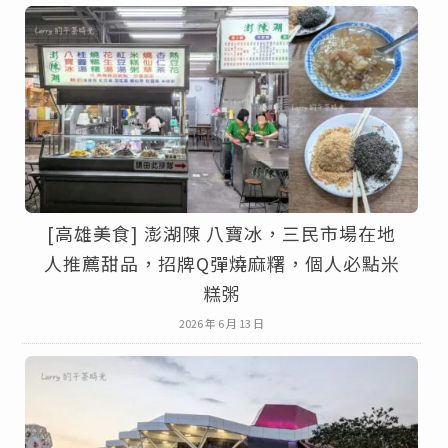
[高雄美食] 澎湖陳 八寶冰，三民市場在地
人推薦甜品，招牌Q彈燒麻糬，個人必點米
糕粥
2026 年 6 月 13 日