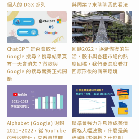
個人的 DGX 系列
與同業？來聊聊我的看法
ChatGPT 是否會取代
回顧2022，逐漸恢復的生
Google 搜尋？搜尋結果頁
活，股市與各種市場的熱
有一天會消失？微軟與
度回檔，我們要怎麼看打
Google 的搜尋競賽正式開
回原形後的商業環境
始
Alphabet (Google) 財報
聯準會強力升息造成美債
2021~2022，從 YouTube
價格大幅波動，什麼是美
的營收變化，來看自媒體
債殖利率倒掛？什麼叫