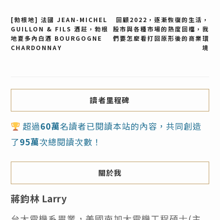
文
[勃根地] 法國 JEAN-MICHEL
回顧2022，逐漸恢復的生活，
GUILLON & FILS 酒莊，勃根
股市與各種市場的熱度回檔，我
地夏多內白酒 BOURGOGNE
們要怎麼看打回原形後的商業環
章
CHARDONNAY
境
導
覽
讀者里程碑
超過
60萬
名讀者已閱讀本站的內容，共同創造
了
95萬
次總閱讀次數！
關於我
蔣鈞林 Larry
台大電機系畢業，美國南加大電機工程碩士(主