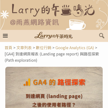
跳
至
主
要
內
容
首頁
>
文章列表
>
數位行銷
>
Google Analytics (GA)
>
[GA4] 到達網頁報表 (Landing page report) 與路徑探索
(Path exploration)