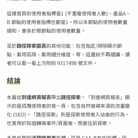
這樣首頁的使用者指標是1 (不重複使用者人數)，產品A、
B 節點的使用者指標也都是1。所以末節點的使用者數量
總和，會多於根節點的使用者數量。
至於
路徑探索圖表
的其他功能：包含指定/排除顯示節
點，套用區隔，套用細分維度，等，這邊就不再細講，讀
者可以看一看上方附的 9317498 號文件。
結論
本篇從
到達網頁報表
帶出
路徑探索
。「到達網頁報表」顯
示的是招攬使用者的第一頁，包含自然搜尋來源的流量變
化 (SEO)。「路徑探索」則是探索使用者入站後的行為，
也常用於知道轉換事件/頁面後，想要往前探索。
本篇也聊到
活躍使用者
指標，這是 GA4 才有的指標，因