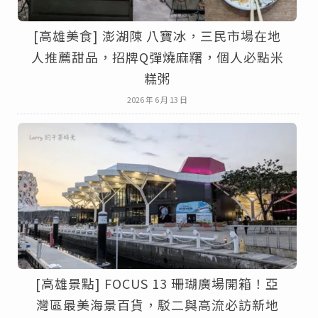
[高雄美食] 澎湖陳 八寶冰，三民市場在地
人推薦甜品，招牌Q彈燒麻糬，個人必點米
糕粥
2026 年 6 月 13 日
[高雄景點] FOCUS 13 珊瑚廣場開箱！亞
灣區最美海景百貨，駁二與高流必訪新地