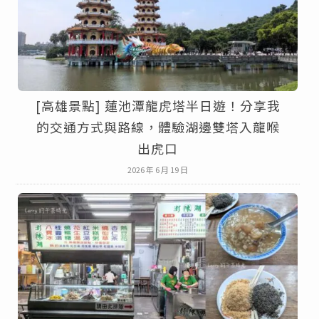
[高雄景點] 蓮池潭龍虎塔半日遊！分享我
的交通方式與路線，體驗湖邊雙塔入龍喉
出虎口
2026 年 6 月 19 日