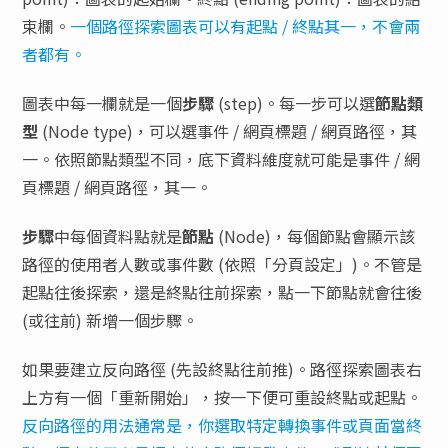
束欄。
一個路徑探索圖表可以有起點 / 終點其一，不會兩
者都有。
圖表中每一欄就是一個
步驟
(step)。每一步可以選
節點類
型
(Node type)，可以選事件 / 網頁標題 / 網頁路徑，其
一。依照節點類型不同，底下資料維度就可能是事件 / 網
頁標題 / 網頁路徑，其一。
步驟
中每個資料點就是
節點
(Node)，每個節點會顯示該
路徑的使用者人數或事件數 (依照「分頁設定」)。不管是
起點往後探索，還是終點往前探索，點一下節點就會往後
(或往前) 新增一個步驟。
如果要建立反向路徑 (先設終點往前推)。路徑探索圖表右
上方有一個「重新開始」，按一下便可重設終點或起點。
反向路徑的用法通常是，你選取特定轉換事件或頁面當終