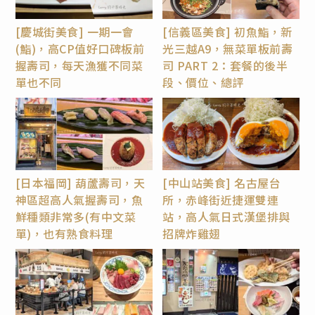
[慶城街美食] 一期一會
[信義區美食] 初魚鮨，新
(鮨)，高CP值好口碑板前
光三越A9，無菜單板前壽
握壽司，每天漁獲不同菜
司 PART 2：套餐的後半
單也不同
段、價位、總評
[日本福岡] 葫蘆壽司，天
[中山站美食] 名古屋台
神區超高人氣握壽司，魚
所，赤峰街近捷運雙連
鮮種類非常多(有中文菜
站，高人氣日式漢堡排與
單)，也有熟食料理
招牌炸雞翅