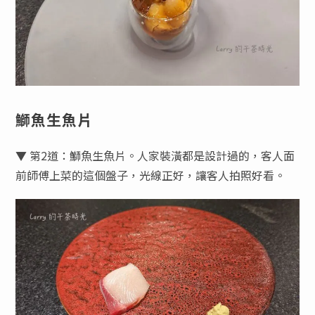
鰤魚生魚片
▼ 第2道：鰤魚生魚片。人家裝潢都是設計過的，客人面
前師傅上菜的這個盤子，光線正好，讓客人拍照好看。