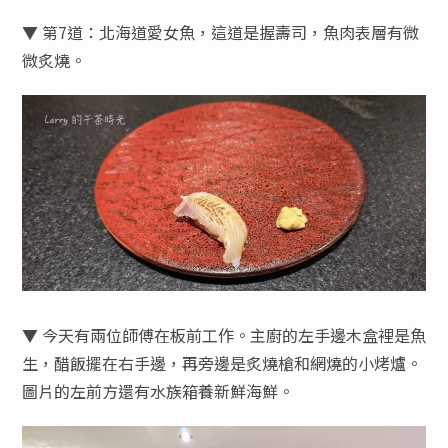
▼ 第7道：北海道愛女魚，這道是握壽司，魚肉表層有微
微炙燒。
▼ 今天有兩位師傅在板前工作。主廚的左手邊木盒裡是魚
生，醋飯擺在右手邊，再旁邊是炙燒槍和網燒的小烤爐。
圖片的左前方還有水族箱養新鮮海鮮。