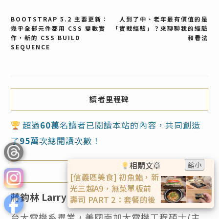
文
BOOTSTRAP 5.2 主要更新：
人到了中、老年最有價值的是
幾乎全部元件都用 CSS 變數實
「實戰經驗」？來聊聊我的經驗
作，新的 CSS BUILD
和看法
章
SEQUENCE
導
覽
讀者里程碑
超過
60萬
名讀者已閱讀本站的內容，共同創造
了
95萬
次總閱讀次數！
相關文章
縮小
關於我
[日本福岡] 葫蘆壽司，天
神區超高人氣握壽司，魚
蔣鈞林 Larry
鮮種類非常多(有中文菜
單)，也有熟食料理
台大電機系畢業，美國南加大電機工程碩士(主