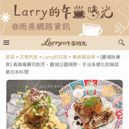
跳
至
主
要
內
容
首頁
>
文章列表
>
Larry的日常
>
美食與品味
>
[慶城街美
食] 真真庵壽司割烹，慶城公園南側，手法多樣化的無菜
單日本料理