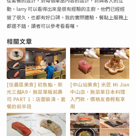
從套餐的設計，到每個單品內容的設計，到與客人的互
動，larry 可以看得出來是很有經驗的主廚。他們已經經
營了很久，也都有好口碑。我的實際體驗，餐點上服務上
都還不錯，讀者可以參考看看囉。
相關文章
[信義區美食] 初魚鮨，新
[中山站美食] 米匠 Mi Jian
光三越A9，無菜單板前壽
中山店，無菜單日本料理
司 PART 1：店面裝潢、套
入門款，價格友善輕鬆享
餐的前半段
用