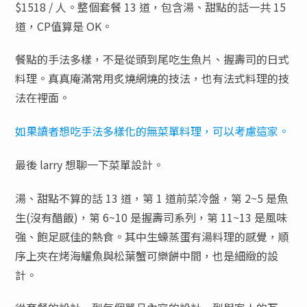
$1518 / 人。整個套餐 13 道，包含湯、甜點的話一共 15
道，CP值算是 OK。
餐點的手法多樣，不是從頭到尾吃生魚片、握壽司的日式
料理。真真庵滿常用炙燒網燒的技法，也有法式料理的技
法在裡面。
如果讀者想吃手法多樣化的無菜單料理，可以考慮這家。
最後 larry 想聊一下菜單設計。
湯、甜點不算的話 13 道，第 1 道前菜冷盤，第 2~5 是魚
生(沒有醋飯)，第 6~10 是握壽司系列，第 11~13 是風味
強、飽足感佳的熱食。其中生蠔蒸蛋有湯料理的感覺，順
序上夾在烤海鱺魚與松葉蟹可樂餅中間，也是細緻的設
計。