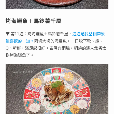
烤海鱺魚＋馬鈴薯千層
▼ 第11道：烤海鱺魚＋馬鈴薯千層。
這道是我整個套餐
最喜歡的一道。
兩塊大塊的海鱺魚，一口咬下軟、嫩、
Q、新鮮，滿足感很好。表層有網燒，網燒的迷人焦香太
搭烤海鱺魚了。