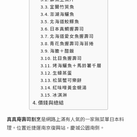
宜蘭竹莢魚
澎湖海鱺魚
北海道鮫鰈魚
日本真鯛握壽司
北海道愛女魚握壽司
青花魚握壽司海苔捲
海膽＋醋飯
比目魚握壽司
烤海鱺魚＋馬鈴薯千層
生蠔蒸蛋
松葉蟹可樂餅
紅味噌黃金蜆湯
冰淇淋
價錢與總結
真真庵壽司割烹
是網路上滿有人氣的一家無菜單日本料
理。位置近捷運南京復興站，慶城公園南側。