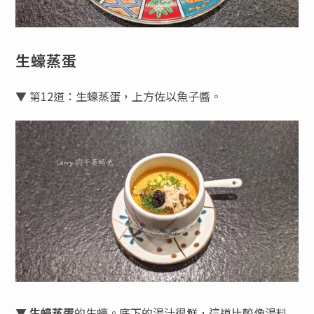
生蠔蒸蛋
▼ 第12道：生蠔蒸蛋，上方佐以魚子醬。
▼
生蠔蒸蛋
的生蠔。底下的湯汁很鮮，這道比較像湯料