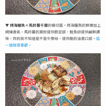
▼
烤海鱺魚＋馬鈴薯千層
的橫切面。烤海鱺魚的鮮嫩加上
網燒香氣，馬鈴薯的澱粉提供飽足感，鮭魚卵提供鹹鮮調
味，炸的我不知道是不是牛蒡絲，提供脆的油香口感。
這
一道我很喜歡。