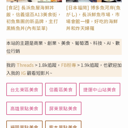
[食記] 長浜魚屋海鮮丼
[日本福岡] 博多魚河岸(魚
飯，信義遠百A13美食街，
がし)，長浜鮮魚市場，市
初魚集團的新品牌，主打
場會館一樓，好吃的海鮮
黑鮪魚丼(內有菜單)
丼和炸天婦羅
本站的主題是商業、創業、美食、葡萄酒、科技、AI、數
位行銷
我的
Threads
> 1.8k追蹤，
FB粉專
> 1.9k追蹤，也歡迎加
入我的
IG
觀看短影片~
台北東區美食
信義區美食
捷運中山站美食
高雄景點美食
屏東景點美食
福岡景點美食
熊本景點美食