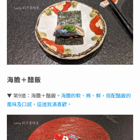
海膽＋醋飯
▼ 第9道：海膽＋醋飯。
海膽的軟、棉、鮮，搭配醋飯的
風味及口感，這道我滿喜歡。