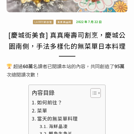
2022 年 7 月 22 日
LARRY的日常
美食與品味
[慶城街美食] 真真庵壽司割烹，慶城公
園南側，手法多樣化的無菜單日本料理
超過
60萬
名讀者已閱讀本站的內容，共同創造了
95萬
次總閱讀次數！
內容目錄
如何前往？
菜單
當天的無菜單料理
海鮮晶凍
鰤魚生魚片