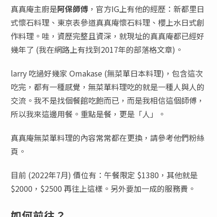
真真庵主廚是
阿保師傅
，官方IG上有他的經歷：新都里日
式懷石料理、東京表參道真真庵懷石料理、櫻上水日式創
作料理。哇，資歷完整且資深，就現址的真真庵都已經好
幾年了 (我在網路上有找到2017年的部落格文章)。
larry 吃過好幾家 Omakase (無菜單日本料理)，包含這次
吃完，都有一種感覺，無菜單料理吃的就是一種人與人的
交流。我不是找個餐館吃飽而已，而是我相信這個師傅，
所以我來這邊用餐。重點是餐，更是「人」。
真真庵無菜單料理的內容常常都在更換，請參考他們粉絲
頁。
目前 (2022年7月) 價位有：午餐限定 $1380，其他就是
$2000，$2500 再往上這樣。另外要加一成的服務費。
如何前往？