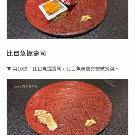
比目魚握壽司
▼ 第10道：比目魚握壽司，比目魚表層有微微炙燒。