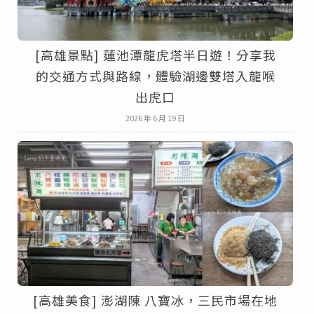
[高雄景點] 蓮池潭龍虎塔半日遊！分享我
的交通方式與路線，體驗湖邊雙塔入龍喉
出虎口
2026 年 6 月 19 日
[高雄美食] 澎湖陳 八寶冰，三民市場在地