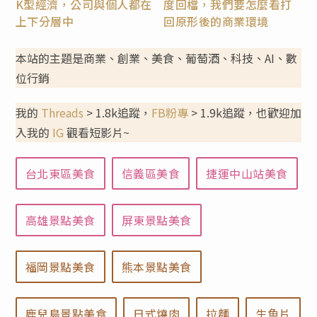
K型經濟，公司與個人都在
度回檔，我們要怎麼看打
上下分層中
回原形後的商業環境
本站的主題是商業、創業、美食、葡萄酒、科技、AI、數
位行銷
我的
Threads
> 1.8k追蹤，
FB粉專
> 1.9k追蹤，也歡迎加
入我的
IG
觀看短影片~
台北東區美食
信義區美食
捷運中山站美食
高雄景點美食
屏東景點美食
福岡景點美食
熊本景點美食
鹿兒島景點美食
日式燒肉
拉麵
生魚片