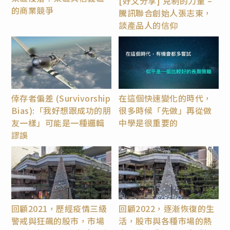
[好文分享] 克制的力量 –
的商業競爭
騰訊聯合創始人張志東，
談產品人的信仰
倖存者偏差 (Survivorship
在這個快速變化的時代，
Bias):「我好想跟成功的朋
很多時候「先做」再從做
友一樣」可能是一種邏輯
中學是很重要的
謬誤
回顧2021，歷經疫情三級
回顧2022，逐漸恢復的生
警戒與狂飆的股市，市場
活，股市與各種市場的熱