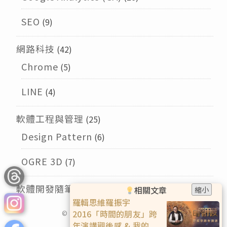
SEO
(9)
網路科技
(42)
Chrome
(5)
LINE
(4)
軟體工程與管理
(25)
Design Pattern
(6)
OGRE 3D
(7)
軟體開發隨筆
(9)
相關文章
縮小
羅輯思維羅振宇
2016「時間的朋友」跨
© 2026
Larry的午茶時光
版權所有
年演講觀後感 & 我的