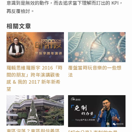
意識到是無效的動作，而去追求當下理解而訂出的 KPI，
再反覆檢討。
相關文章
羅輯思維羅振宇 2016「時
覆盤當時玩音樂的一些想
間的朋友」跨年演講觀後
法
感 & 我的 2017 新年新希
望
東區沒落？東區與信義區