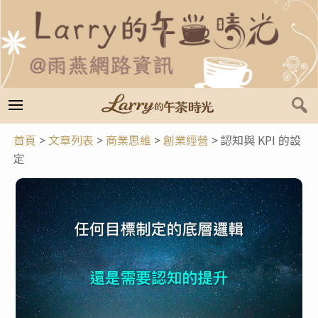
跳
至
主
要
內
容
首頁
>
文章列表
>
商業思維
>
創業經營
>
認知與 KPI 的設
定