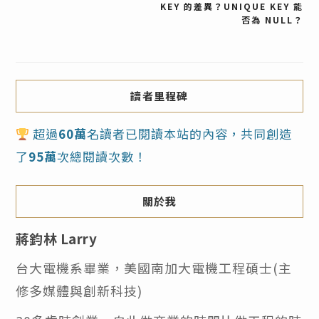
KEY 的差異？UNIQUE KEY 能
章
否為 NULL？
導
覽
讀者里程碑
超過
60萬
名讀者已閱讀本站的內容，共同創造
了
95萬
次總閱讀次數！
關於我
蔣鈞林 Larry
台大電機系畢業，美國南加大電機工程碩士(主
修多媒體與創新科技)