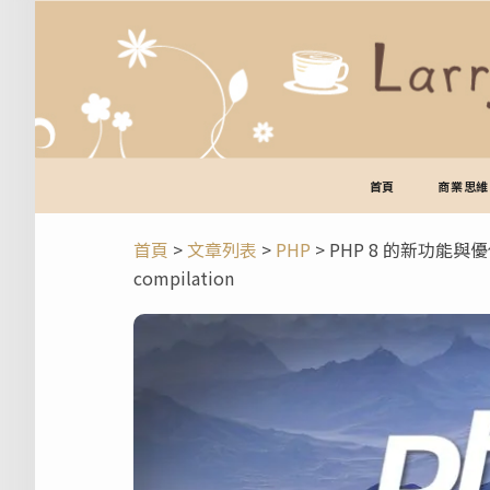
跳
至
主
要
內
容
首頁
商業思維
首頁
>
文章列表
>
PHP
>
PHP 8 的新功能與優化：Na
compilation