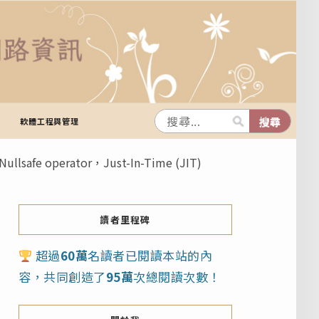
軟體工程與管理
safe operator，Just-In-Time (JIT)
讀者里程碑
超過
60萬
名讀者已閱讀本站的內
容，共同創造了
95萬
次總閱讀次數！