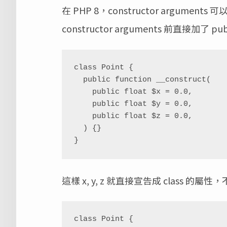
在 PHP 8，constructor argumen
constructor arguments 前直接加了 publ
class Point {

  public function __construct(

    public float $x = 0.0,

    public float $y = 0.0,

    public float $z = 0.0,

  ) {}

}
這樣 x, y, z 就直接宣告成 class 的
class Point {
