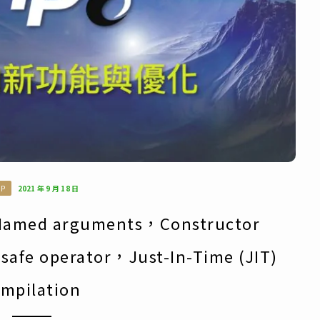
HP
2021 年 9 月 18 日
ed arguments，Constructor
safe operator，Just-In-Time (JIT)
mpilation