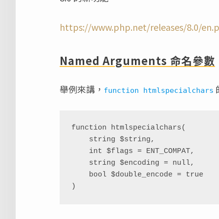
https://www.php.net/releases/8.0/en.
Named Arguments 命名參數
舉例來講，
的
function htmlspecialchars
function htmlspecialchars(

    string $string,

    int $flags = ENT_COMPAT,

    string $encoding = null,

    bool $double_encode = true

)