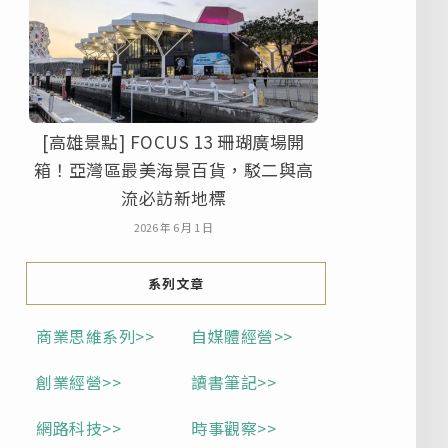
[高雄景點] FOCUS 13 珊瑚廣場開
箱！亞灣區最美海景百貨，駁二與高
流必訪新地標
2026 年 6 月 1 日
系列文章
商業思維系列>>
自媒體經營>>
創業經營>>
讀書筆記>>
網路科技>>
時事觀察>>