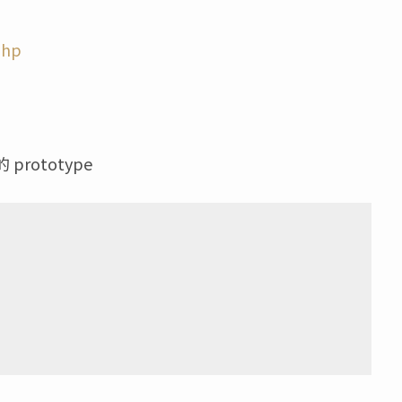
php
 prototype