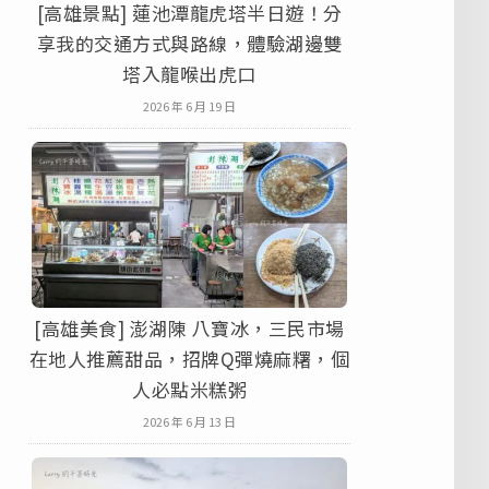
[高雄景點] 蓮池潭龍虎塔半日遊！分
享我的交通方式與路線，體驗湖邊雙
塔入龍喉出虎口
2026 年 6 月 19 日
[高雄美食] 澎湖陳 八寶冰，三民市場
在地人推薦甜品，招牌Q彈燒麻糬，個
人必點米糕粥
2026 年 6 月 13 日