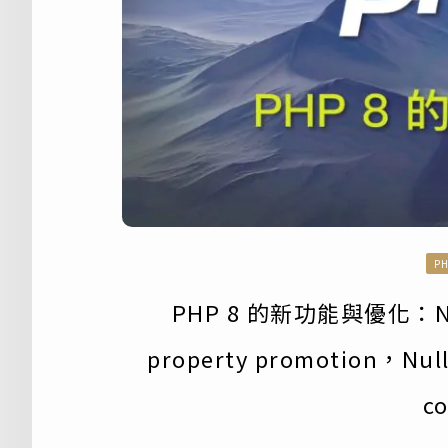
P
PHP 8 的新功能與優化：Nam
property promotion，Null
co