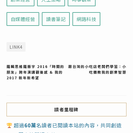
自媒體經營
讀書筆記
網路科技
LINK4
文
羅輯思維羅振宇 2016「時間的
跟台灣的小吃店老闆們學習：小
朋友」跨年演講觀後感 & 我的
吃攤教我的創業智慧
2017 新年新希望
章
導
覽
讀者里程碑
超過
60萬
名讀者已閱讀本站的內容，共同創造