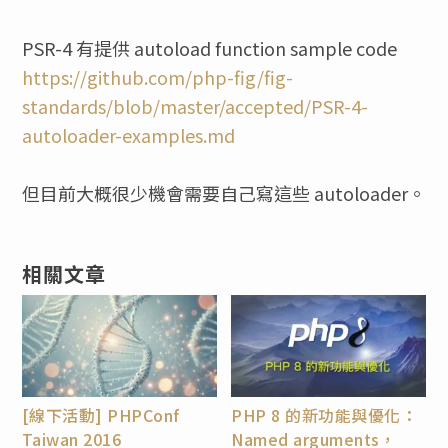
PSR-4 有提供 autoload function sample code
https://github.com/php-fig/fig-
standards/blob/master/accepted/PSR-4-
autoloader-examples.md
但目前大概很少機會需要自己寫這些 autoloader。
相關文章
[線下活動] PHPConf
PHP 8 的新功能與優化：
Taiwan 2016
Named arguments，