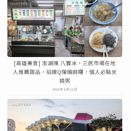
[高雄美食] 澎湖陳 八寶冰，三民市場在地
人推薦甜品，招牌Q彈燒麻糬，個人必點米
糕粥
2026 年 6 月 13 日