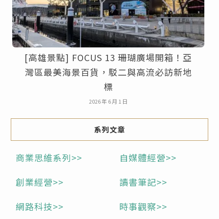
[高雄景點] FOCUS 13 珊瑚廣場開箱！亞
灣區最美海景百貨，駁二與高流必訪新地
標
2026 年 6 月 1 日
系列文章
商業思維系列>>
自媒體經營>>
創業經營>>
讀書筆記>>
網路科技>>
時事觀察>>