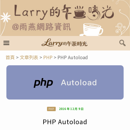
跳
至
主
要
內
容
首頁
>
文章列表
>
PHP
>
PHP Autoload
2016 年 12 月 9 日
PHP
PHP Autoload