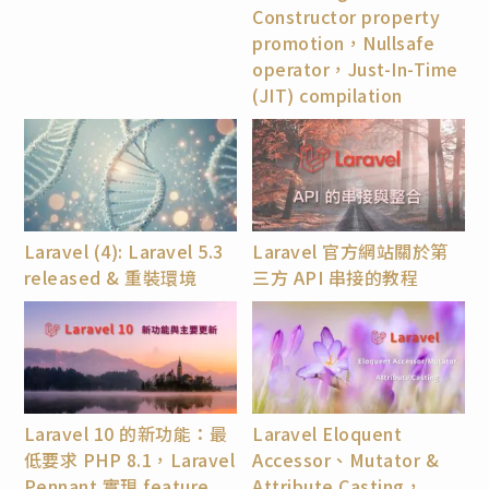
Constructor property
promotion，Nullsafe
operator，Just-In-Time
(JIT) compilation
Laravel (4): Laravel 5.3
Laravel 官方網站關於第
released & 重裝環境
三方 API 串接的教程
Laravel 10 的新功能：最
Laravel Eloquent
低要求 PHP 8.1，Laravel
Accessor、Mutator &
Pennant 實現 feature
Attribute Casting，