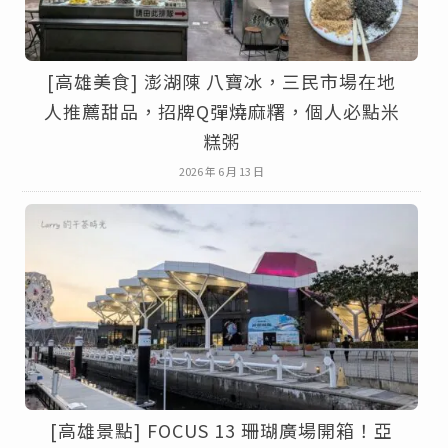
[高雄美食] 澎湖陳 八寶冰，三民市場在地
人推薦甜品，招牌Q彈燒麻糬，個人必點米
糕粥
2026 年 6 月 13 日
[高雄景點] FOCUS 13 珊瑚廣場開箱！亞