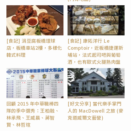
[食記] 涓豆腐板橋環球
[食記] 康拓洋行 Le
店，板橋車站2樓，多樣化
Comptoir，近板橋捷運新
韓式料理
埔站，法式起司吧與葡萄
酒，也有歐式火腿熟肉盤
回顧 2015 年中華職棒四
[好文分享] 當代樂手掌門
隊的季中選秀：王柏融、
人的 MacDowell 之旅 (麥
林承飛、王威晨、蔣智
克道威爾文藝營)
賢、林哲瑄