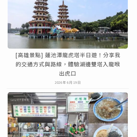
[高雄景點] 蓮池潭龍虎塔半日遊！分享我
的交通方式與路線，體驗湖邊雙塔入龍喉
出虎口
2026 年 6 月 19 日