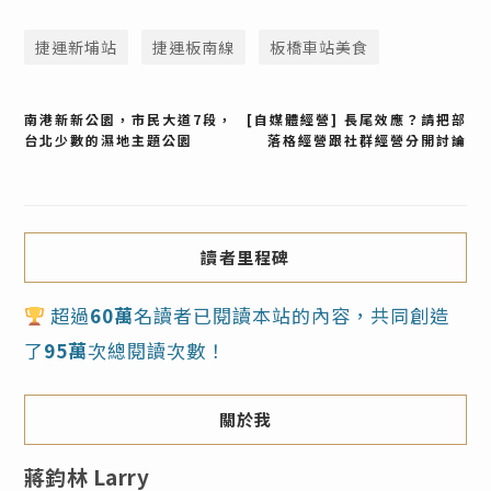
捷運新埔站
捷運板南線
板橋車站美食
文
南港新新公園，市民大道7段，
[自媒體經營] 長尾效應？請把部
台北少數的濕地主題公園
落格經營跟社群經營分開討論
章
導
覽
讀者里程碑
超過
60萬
名讀者已閱讀本站的內容，共同創造
了
95萬
次總閱讀次數！
關於我
蔣鈞林 Larry