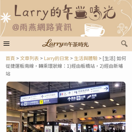
跳
至
主
要
內
容
首頁
>
文章列表
>
Larry的日常
>
生活與體驗
>
[生活] 如何
從捷運板南線，轉乘環狀線：1)經由板橋站，2)經由新埔
站