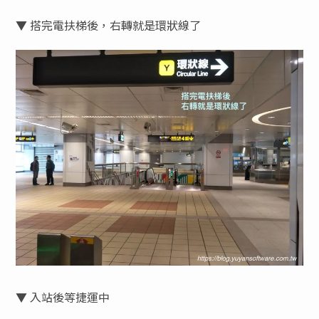
▼ 搭完電扶梯後，右轉就是環狀線了
▼ 入站後等捷運中