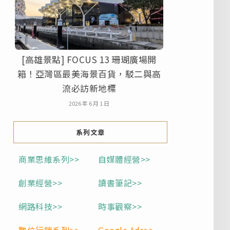
[高雄景點] FOCUS 13 珊瑚廣場開
箱！亞灣區最美海景百貨，駁二與高
流必訪新地標
2026 年 6 月 1 日
系列文章
商業思維系列>>
自媒體經營>>
創業經營>>
讀書筆記>>
網路科技>>
時事觀察>>