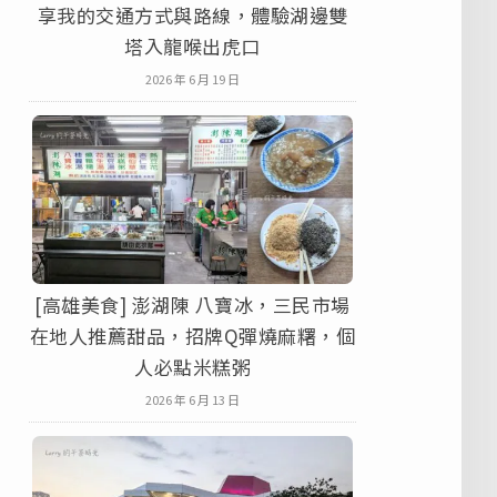
享我的交通方式與路線，體驗湖邊雙
塔入龍喉出虎口
2026 年 6 月 19 日
[高雄美食] 澎湖陳 八寶冰，三民市場
在地人推薦甜品，招牌Q彈燒麻糬，個
人必點米糕粥
2026 年 6 月 13 日