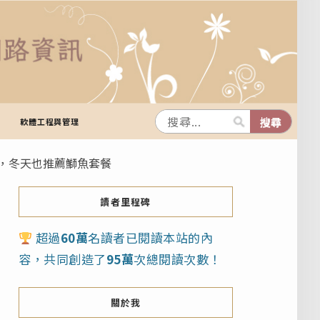
軟體工程與管理
麵，冬天也推薦鰤魚套餐
讀者里程碑
超過
60萬
名讀者已閱讀本站的內
容，共同創造了
95萬
次總閱讀次數！
關於我