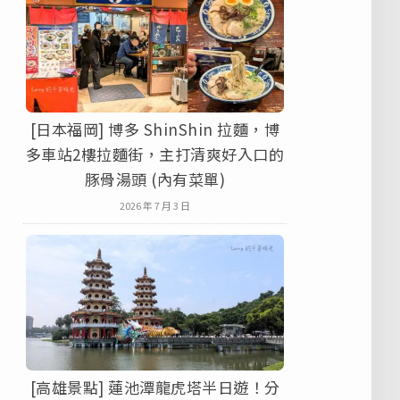
[日本福岡] 博多 ShinShin 拉麵，博
多車站2樓拉麵街，主打清爽好入口的
豚骨湯頭 (內有菜單)
2026 年 7 月 3 日
[高雄景點] 蓮池潭龍虎塔半日遊！分