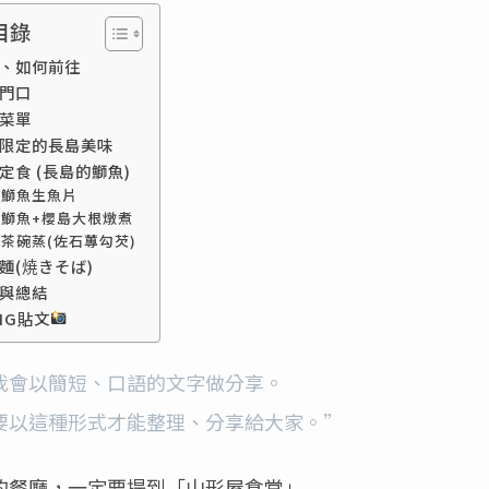
目錄
、如何前往
門口
菜單
限定的長島美味
定食 (長島的鰤魚)
鰤魚生魚片
鰤魚+櫻島大根燉煮
茶碗蒸(佐石蓴勾芡)
麵(焼きそば)
與總結
IG貼文
我會以簡短、口語的文字做分享。
要以這種形式才能整理、分享給大家。”
的餐廳，一定要提到「山形屋食堂」