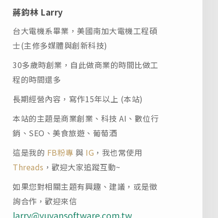
蔣鈞林 Larry
台大電機系畢業，美國南加大電機工程碩
士(主修多媒體與創新科技)
30多歲時創業，自此做商業的時間比做工
程的時間還多
長期經營內容，寫作15年以上 (本站)
本站的主題是商業創業、科技 AI、數位行
銷、SEO、美食旅遊、葡萄酒
這是我的
FB粉專
與
IG
，我也常使用
Threads
，歡迎大家追蹤互動~
如果您對相關主題有興趣、建議，或是徵
詢合作，歡迎來信
larry@yuyansoftware.com.tw