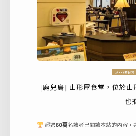
LARRY的日常
[鹿兒島] 山形屋食堂，位於
也
超過
60萬
名讀者已閱讀本站的內容，