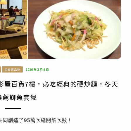
美食與品味
2026 年 2 月 9 日
山形屋百貨7樓，必吃經典的硬炒麵，冬天
推薦鰤魚套餐
共同創造了
95萬
次總閱讀次數！