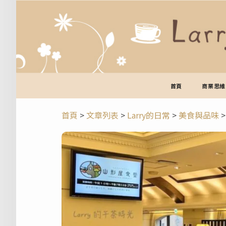
跳
至
主
要
內
容
首頁
商業思維
首頁
>
文章列表
>
Larry的日常
>
美食與品味