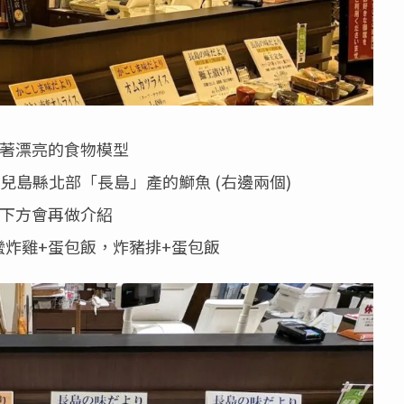
著漂亮的食物模型
兒島縣北部「長島」產的鰤魚 (右邊兩個)
下方會再做介紹
蠻炸雞+蛋包飯，炸豬排+蛋包飯