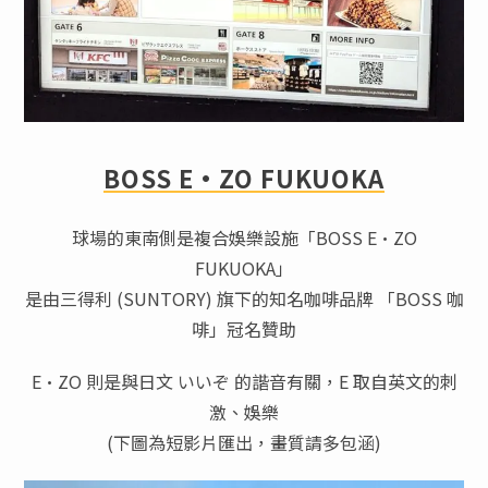
BOSS E·ZO FUKUOKA
球場的東南側是複合娛樂設施「BOSS E·ZO
FUKUOKA」
是由三得利 (SUNTORY) 旗下的知名咖啡品牌 「BOSS 咖
啡」冠名贊助
E·ZO 則是與日文 いいぞ 的諧音有關，E 取自英文的刺
激、娛樂
(下圖為短影片匯出，畫質請多包涵)