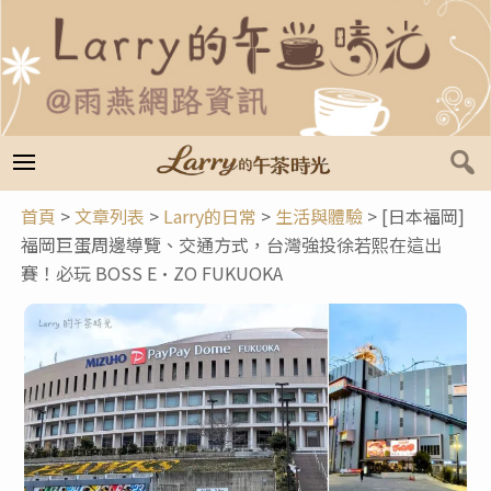
跳
至
主
要
內
容
首頁
>
文章列表
>
Larry的日常
>
生活與體驗
>
[日本福岡]
福岡巨蛋周邊導覽、交通方式，台灣強投徐若熙在這出
賽！必玩 BOSS E·ZO FUKUOKA