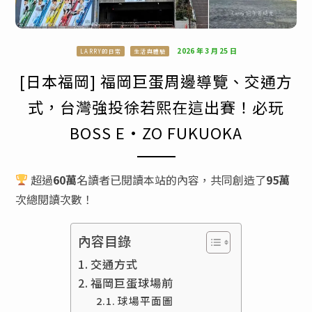
2026 年 3 月 25 日
LARRY的日常
生活與體驗
[日本福岡] 福岡巨蛋周邊導覽、交通方
式，台灣強投徐若熙在這出賽！必玩
BOSS E·ZO FUKUOKA
超過
60萬
名讀者已閱讀本站的內容，共同創造了
95萬
次總閱讀次數！
內容目錄
交通方式
福岡巨蛋球場前
球場平面圖