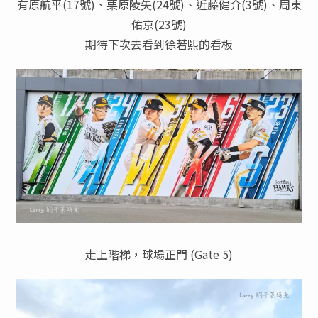
有原航平(17號)、栗原陵矢(24號)、近藤健介(3號)、周東
佑京(23號)
期待下次去看到徐若熙的看板
走上階梯，球場正門 (Gate 5)