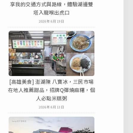
享我的交通方式與路線，體驗湖邊雙
塔入龍喉出虎口
2026 年 6 月 19 日
[高雄美食] 澎湖陳 八寶冰，三民市場
在地人推薦甜品，招牌Q彈燒麻糬，個
人必點米糕粥
2026 年 6 月 13 日