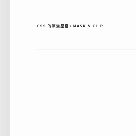
文
CSS 的演變歷程，MASK & CLIP
章
導
覽