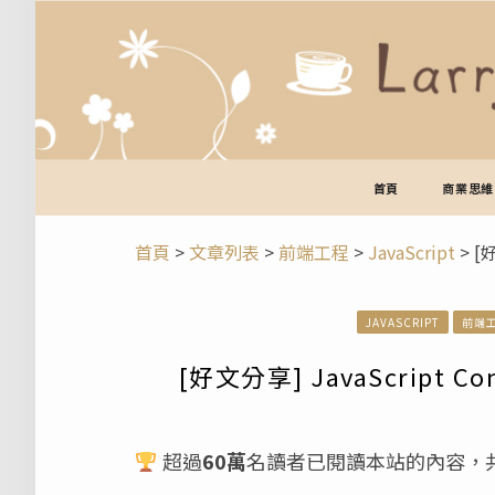
跳
至
主
要
內
容
首頁
商業思維
首頁
>
文章列表
>
前端工程
>
JavaScript
>
[好
JAVASCRIPT
前端
[好文分享] JavaScript Con
超過
60萬
名讀者已閱讀本站的內容，