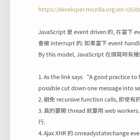
https://developer.mozilla.org/en-US/
JavaScript 是 event driven 的, 在當下
會被 interrupt 的. 如果當下 event ha
By this model, JavaScript 在撰寫時
1. As the link says “A good practice to
possible cut down one message into s
2. 避免 recursive function calls,
3. 真的要開 thread 就要用 web workers
行.
4. Ajax XHR 的 onreadystatechange