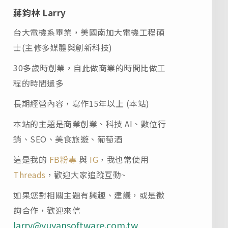
蔣鈞林 Larry
台大電機系畢業，美國南加大電機工程碩
士(主修多媒體與創新科技)
30多歲時創業，自此做商業的時間比做工
程的時間還多
長期經營內容，寫作15年以上 (本站)
本站的主題是商業創業、科技 AI、數位行
銷、SEO、美食旅遊、葡萄酒
這是我的
FB粉專
與
IG
，我也常使用
Threads
，歡迎大家追蹤互動~
如果您對相關主題有興趣、建議，或是徵
詢合作，歡迎來信
larry@yuyansoftware.com.tw