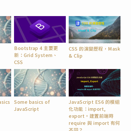
Bootstrap 4 主要更
CSS 的演變歷程，Mask
新：Grid System、
& Clip
CSS
sics
Some basics of
JavaScript ES6 的模組
JavaScript
化功能：import,
export。建置前端時
require 與 import 有何
不同？