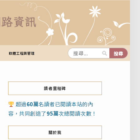
軟體工程與管理
讀者里程碑
超過
60萬
名讀者已閱讀本站的內
容，共同創造了
95萬
次總閱讀次數！
關於我