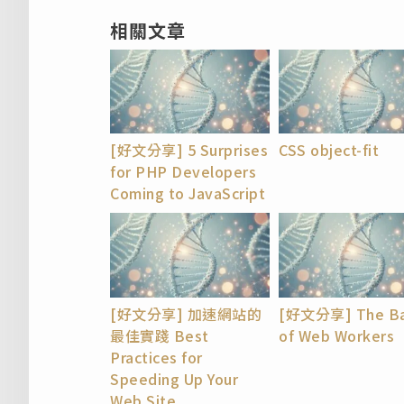
相關文章
[好文分享] 5 Surprises
CSS object-fit
for PHP Developers
Coming to JavaScript
[好文分享] 加速網站的
[好文分享] The Ba
最佳實踐 Best
of Web Workers
Practices for
Speeding Up Your
Web Site