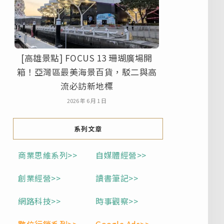
[高雄景點] FOCUS 13 珊瑚廣場開
箱！亞灣區最美海景百貨，駁二與高
流必訪新地標
2026 年 6 月 1 日
系列文章
商業思維系列>>
自媒體經營>>
創業經營>>
讀書筆記>>
網路科技>>
時事觀察>>